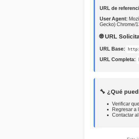
URL de referenci
User Agent:
Mozi
Gecko) Chrome/13
🌐 URL Solicit
URL Base:
http
URL Completa:
🔧 ¿Qué pued
Verificar qu
Regresar a 
Contactar al