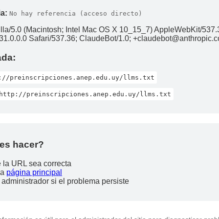
a:
No hay referencia (acceso directo)
lla/5.0 (Macintosh; Intel Mac OS X 10_15_7) AppleWebKit/537.
1.0.0.0 Safari/537.36; ClaudeBot/1.0; +claudebot@anthropic.
ada:
://preinscripciones.anep.edu.uy/llms.txt
http://preinscripciones.anep.edu.uy/llms.txt
es hacer?
e la URL sea correcta
la
página principal
 administrador si el problema persiste