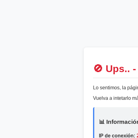
🚫 Ups.. 
Lo sentimos, la pági
Vuelva a intetarlo 
📊 Informació
IP de conexión: